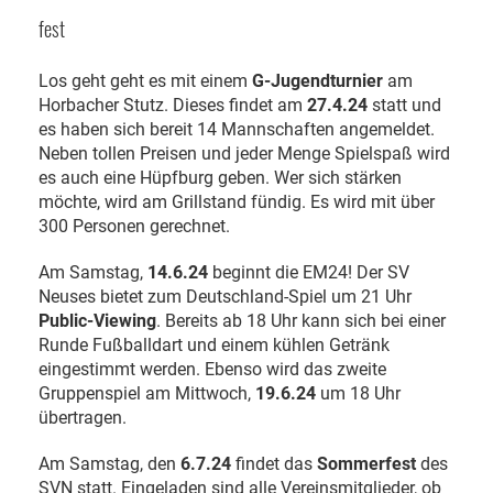
fest
Los geht geht es mit einem
G-Jugendturnier
am
Horbacher Stutz. Dieses findet am
27.4.24
statt und
es haben sich bereit 14 Mannschaften angemeldet.
Neben tollen Preisen und jeder Menge Spielspaß wird
es auch eine Hüpfburg geben. Wer sich stärken
möchte, wird am Grillstand fündig. Es wird mit über
300 Personen gerechnet.
Am Samstag,
14.6.24
beginnt die EM24! Der SV
Neuses bietet zum Deutschland-Spiel um 21 Uhr
Public-Viewing
. Bereits ab 18 Uhr kann sich bei einer
Runde Fußballdart und einem kühlen Getränk
eingestimmt werden. Ebenso wird das zweite
Gruppenspiel am Mittwoch,
19.6.24
um 18 Uhr
übertragen.
Am Samstag, den
6.7.24
findet das
Sommerfest
des
SVN statt. Eingeladen sind alle Vereinsmitglieder, ob