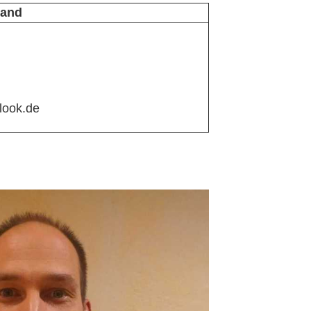
tand
look.de